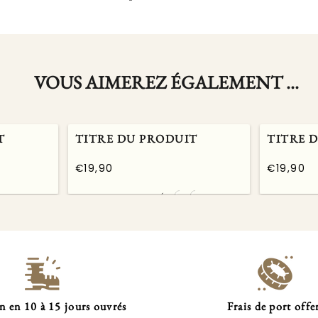
VOUS AIMEREZ ÉGALEMENT ...
T
TITRE DU PRODUIT
TITRE 
€19,90
€19,90
/
/
Prix
Prix
PRIX
PRIX
normal
normal
UNITAIRE
UNITAIRE
n en 10 à 15 jours ouvrés
Frais de port offe