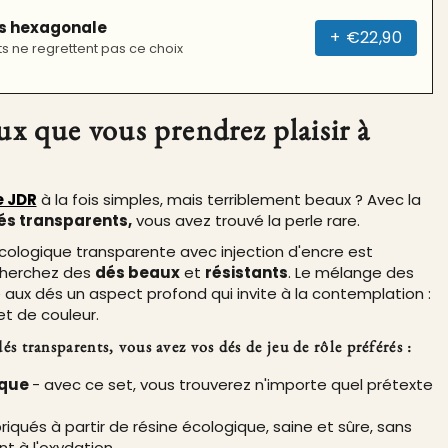
és hexagonale
+
€22,90
ts ne regrettent pas ce choix
ux que vous prendrez plaisir à
e JDR
à la fois simples, mais terriblement beaux ? Avec la
és transparents,
vous avez trouvé la perle rare.
cologique transparente avec injection d'encre est
 cherchez des
dés beaux
et
résistants
. Le mélange des
aux dés un aspect profond qui invite à la contemplation :
et de couleur.
s transparents, vous avez vos dés de jeu de rôle préférés :
ique
- avec ce set, vous trouverez n'importe quel prétexte
riqués à partir de résine écologique, saine et sûre, sans
nt à l'oxydation