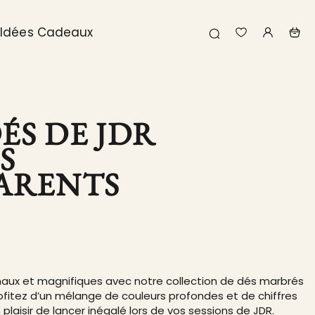
Idées Cadeaux
Recherche
Liste
Mon
Panie
de
compte
favoris
DÉS DE JDR
S
ARENTS
naux et magnifiques avec notre collection de dés marbrés
ofitez d’un mélange de couleurs profondes et de chiffres
n plaisir de lancer inégalé lors de vos sessions de JDR.