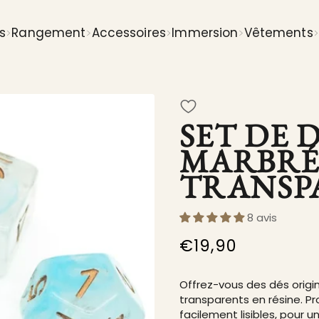
s
Rangement
Accessoires
Immersion
Vêtements
SET DE 
MARBRÉ
TRANSP
8 avis
€19,90
/
Prix
PRIX
normal
UNITAIRE
Offrez-vous des dés origi
transparents en résine. Pr
facilement lisibles, pour u