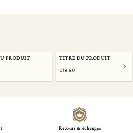
DU PRODUIT
TITRE DU PRODUIT
€19,90
/
Prix
PRIX
normal
UNITAIRE
rt
Retours & échanges