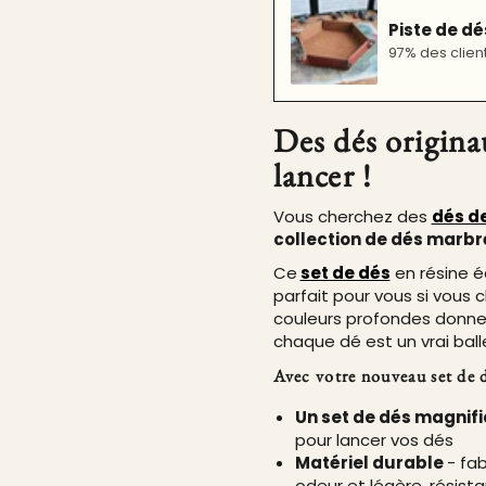
Piste de d
97% des clien
Des dés origina
lancer !
Vous cherchez des
dés d
collection de dés marbr
Ce
set de dés
en résine é
parfait pour vous si vous
couleurs profondes donne 
chaque dé est un vrai ball
Avec votre nouveau set de dé
Un set de dés magnif
pour lancer vos dés
Matériel durable
- fab
odeur et légère, résista