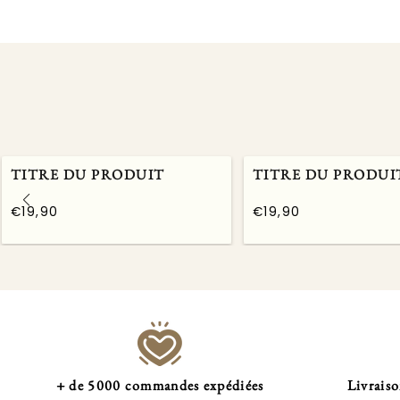
TITRE DU PRODUIT
TITRE DU PRODUI
€19,90
€19,90
/
/
Prix
Prix
PRIX
PRIX
normal
normal
UNITAIRE
UNITAIRE
+ de 5000 commandes expédiées
Livraiso